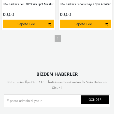
30W Led Ray CASTOR Siyah Spot Armatür
30W Led Ray Capella Beyaz Spot Armatür
₺0,00
₺0,00
Sepete Ekle
Sepete Ekle
1
BIZDEN HABERLER
Bültenimize Üye Olun ! Tüm İndirim ve Fırsatlardan İlk Sizin Haberiniz
Olsun !
GÖNDER