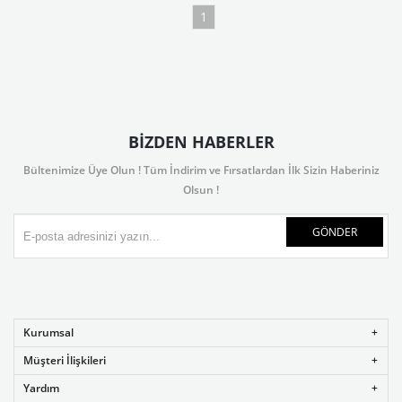
1
BIZDEN HABERLER
Bültenimize Üye Olun ! Tüm İndirim ve Fırsatlardan İlk Sizin Haberiniz
Olsun !
GÖNDER
Kurumsal
Müşteri İlişkileri
Yardım